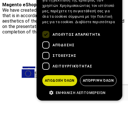
για τη βελτίωση της εμπειρίας των
Magento eShop Design & Development
χρηστών. Χρησιμοποιώντας τον ιστότοπό
We have created a modern and attractive
Magento eshop
μας, παρέχετε τη συγκατάθεσή σας για
that is in accordance with the sophisticated and special
όλα τα cookies σύμφωνα με την Πολιτική
aesthetics of the company’s products. Emphasis was placed
μας για τα cookies.
Διαβάστε περισσότερα
on the presentation of the clothes as well as on the easy
completion of the orders.
ΑΠΟΛΎΤΩΣ ΑΠΑΡΑΊΤΗΤΑ
ΑΠΌΔΟΣΗΣ
ΣΤΌΧΕΥΣΗΣ
ΛΕΙΤΟΥΡΓΙΚΌΤΗΤΑΣ
ΑΠΟΔΟΧΉ ΌΛΩΝ
ΑΠΌΡΡΙΨΗ ΌΛΩΝ
ΕΜΦΆΝΙΣΗ ΛΕΠΤΟΜΕΡΕΙΏΝ