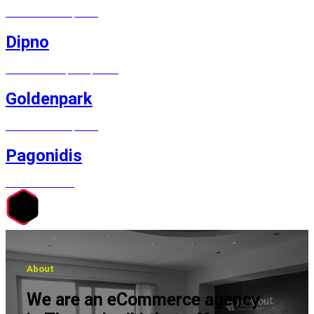
MAGENTO E-SHOP, LOGO
Dipno
WOOCOMMERCE, LOGO, PRINT
Goldenpark
MAGENTO E-SHOP, LOGO
Pagonidis
MAGENTO E-SHOP
About
We are an eCommerce agency