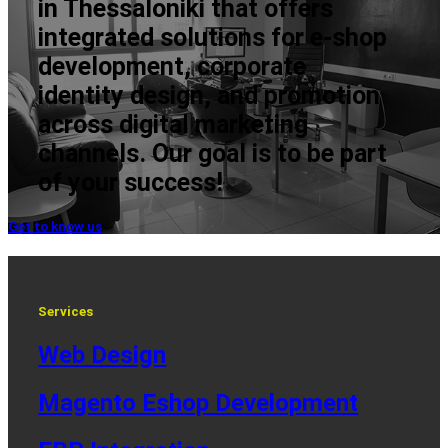
in Thessaloniki that offers
integrated solutions for e-shop
development, corporate
identity design, and promotion
across digital marketing
channels. Our goal is to be part
of your success!
Get to know us
Services
Web Design
Magento Eshop Development