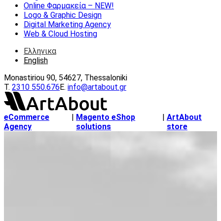
Online Φαρμακεία – ΝEW!
Logo & Graphic Design
Digital Marketing Agency
Web & Cloud Hosting
Ελληνικα
English
Monastiriou 90, 54627, Thessaloniki
Τ.
2310 550.676
E.
info@artabout.gr
eCommerce
|
Magento eShop
|
ArtAbout
Agency
solutions
store