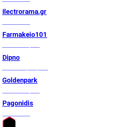
MAGENTO E-SHOP
Ilectrorama.gr
MAGENTO E-SHOP
Farmakeio101
MAGENTO E-SHOP, LOGO
Dipno
WOOCOMMERCE, LOGO, PRINT
Goldenpark
MAGENTO E-SHOP, LOGO
Pagonidis
MAGENTO E-SHOP