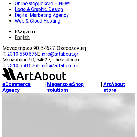
Online Φαρμακεία – ΝEW!
Logo & Graphic Design
Digital Marketing Agency
Web & Cloud Hosting
Ελληνικα
English
Μοναστηρίου 90, 54627, Θεσσαλονίκη
Τ.
2310 550.676
E.
info@artabout.gr
Monastiriou 90, 54627, Thessaloniki
Τ.
2310 550.676
E.
info@artabout.gr
eCommerce
|
Magento eShop
|
ArtAbout
Agency
solutions
store