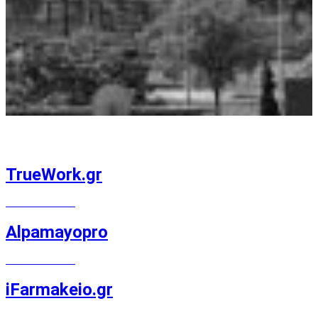
TrueWork.gr
MAGENTO E-SHOP
Alpamayopro
MAGENTO E-SHOP
iFarmakeio.gr