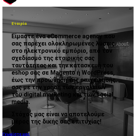
Εταιρία
Είμαστε ένα eCommerce agency που
σας παρέχει ολοκληρωμένες λύσεις
στο ηλεκτρονικό εμπόριο, από τον
σχεδιασμό της εταιρικής σας
ταυτότητας και την κατασκευή του
eshop σας σε Magento ή WordPress,
έως την προώθηση της επιχείρησής
σας με την χρήση των εργαλείων
του digital marketing και των social
media.
Στόχος μας είναι να αποτελούμε
μέρος της δικής σας επιτυχίας!
Γνωρίστε μας